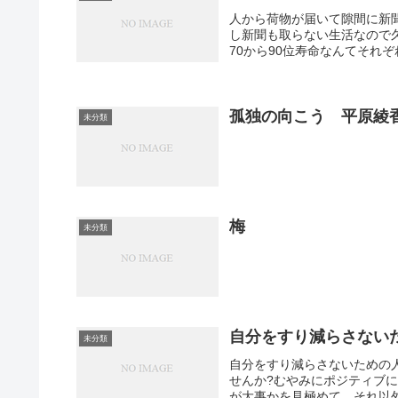
人から荷物が届いて隙間に新
し新聞も取らない生活なので
70から90位寿命なんてそれぞ
孤独の向こう 平原綾
未分類
梅
未分類
自分をすり減らさない
未分類
自分をすり減らさないための人
せんか?むやみにポジティブ
が大事かを見極めて、それ以外