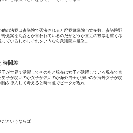
の他の法案は参議院で否決されると廃案衆議院与党多数、参議院野
が野党案を丸呑とか言われているのだがどうか直近の投票を重く考
っているしかしそれをいうなら衆議院を選挙...
と時間差
男子が世界で活躍してそのあと現在は女子が活躍している現在で言
る男子が弱いのか女子が強いのか海外男子が強いのか海外女子が弱
軸を導入して考えると時間差でピークが現れ...
キだというならば