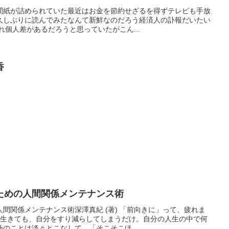
聞紙が詰められていた最近はお金を節約せざるを得ずテレビも手放
久しぶりに読んでみたなんて新鮮なのだろう経済人の訃報だいたい
れ個人差があるだろうと思っていたがこん...
香
ための人間関係メンテナンス術
間関係メンテナンス術深澤真紀 (著) 「前向きに」って、疲れま
に生きても、自分をすり減らしてしまうだけ。自分の人生の中で何
のことは淡々とこなして、「そこそこほ...