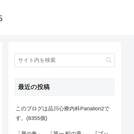
5
最近の投稿
このブログは品川心療内科Panalion2で
す。(8355個)
「犀の角」、「第一 蛇の章」、『ブッ