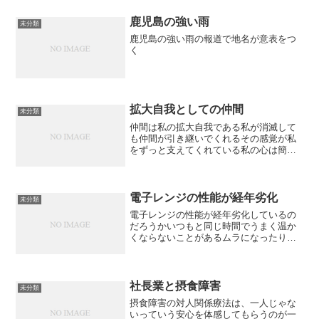
鹿児島の強い雨
未分類
鹿児島の強い雨の報道で地名が意表をつ
く
拡大自我としての仲間
未分類
仲間は私の拡大自我である私が消滅して
も仲間が引き継いでくれるその感覚が私
をずっと支えてくれている私の心は簡単
に潰れるけれど仲間のおかげでまた簡単
に立ち直ることができる仲間のために私
がいるのだし私のために仲間がいるのだ
しそのような仲間と仕事が...
電子レンジの性能が経年劣化
未分類
電子レンジの性能が経年劣化しているの
だろうかいつもと同じ時間でうまく温か
くならないことがあるムラになったりし
ているから電磁波発生装置がひとつくら
い性能低下しているのかもしれない
社長業と摂食障害
未分類
摂食障害の対人関係療法は、一人じゃな
いっていう安心を体感してもらうのが一