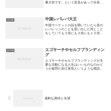
番大切です。という意見があって社長は
孤独という昔からの言い方があって総合
すると社長は摂食障害になりやすそうだ
中国レバレバ大王
未分類
中国マーケットの話を聞いていたら昔の
レバレッジのことを思い出した同じこと
をしていても２倍にも３倍にも１０倍に
もなるというのは同じ説明調整局面にな
っても持ちこたえられるお金持ちにはい
いチャンス
エゴサーチやセルフブランディン
未分類
グ
エゴサーチやセルフブランディングが主
要な活動になる人生はいいものなのかど
うか疑問だ自己実現というような標語は
もちろんある程度豊かな社会にしか成立
しないことなので豊かさの象徴としては
悪くないものとも思えるが人間の活動と
としては例外的で付随的な...
過剰な期待と失望