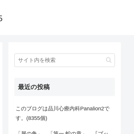
5
最近の投稿
このブログは品川心療内科Panalion2で
す。(8355個)
「犀の角」、「第一 蛇の章」、『ブッ