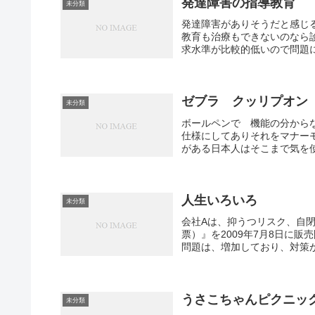
発達障害の指導教育
未分類
発達障害がありそうだと感じ
教育も治療もできないのなら
求水準が比較的低いので問題に
ゼブラ クッリプオン
未分類
ボールペンで 機能の分から
仕様にしてありそれをマナー
がある日本人はそこまで気を
人生いろいろ
未分類
会社Aは、抑うつリスク、自閉
票）』を2009年7月8日に
問題は、増加しており、対策が
うさこちゃんピクニッ
未分類