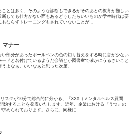
ることは多く、そのような診断もできるがそのあとの教育が難しい
診断しても仕方がない面もあるどうしたらいいものか学生時代は要
もならずトレーニングもされていないことが...
 マナー
ない部分があったボールペンの色の切り替えをする時に音が少ない
モードと名付けているようだ会議とか図書室で確かにうるさいこと
使うよなぁ、いいなぁと思った次第。
リスクが10分で総合的に分かる、『XXX（メンタルヘルス質問
販売開始することを発表いたします。近年、企業における『うつ』の
求められております。さらに、同様に...
ク