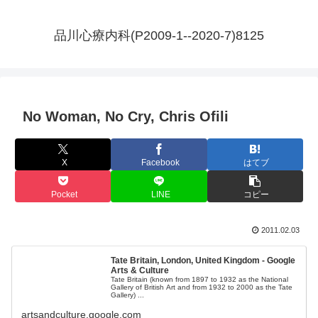
品川心療内科(P2009-1--2020-7)8125
No Woman, No Cry, Chris Ofili
X
Facebook
はてブ
Pocket
LINE
コピー
2011.02.03
Tate Britain, London, United Kingdom - Google
Arts & Culture
Tate Britain (known from 1897 to 1932 as the National
Gallery of British Art and from 1932 to 2000 as the Tate
Gallery) ...
artsandculture.google.com