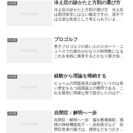
冷え症の診かたと方剤の選び方
未分類
冷え症の診かたと方剤の選び方 冷え症
は西洋医学にはない概念ですが、漢方で
は立派な疾患として考えられていま
す。 街を歩いていると、英語教室から
講師らしき白人の方が、冬だというのに
半袖で出てくるのを見かけることがあり
ます。そうした姿を見ると、西...
プロゴルフ
未分類
男子プロゴルフの若い人のスポーツ・ニ
ュースでの露出がかなりの時間数になる
これを金銭に換算するとかなり膨大知り
たいんでしょうかね、人々は伝えたいん
でしょうかね、編集はこういう構図にな
るとタイガー・ウッズ的になるなあ
経験から理論を帰納する
未分類
ヒュームの問題発見の論理というのは長
い歴史をもつ認識論上の難問である。こ
れを最初に明確な形で提示したのはデヴ
ィッド・ヒュームだろう：すべての事実
の逆は矛盾をもたらさず、同じ精神と明
晰さで認識できるので、つねに可能であ
り、事実と同じように想定...
自閉症：解明へ一歩
未分類
自閉症：解明へ一歩 脳を断層撮影、感
情の神経機能低下－－浜松医大など 自
閉症患者の脳では、感情などをつかさど