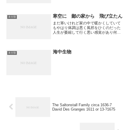
る神経が十分に機能していないことを、
浜松医科大などが陽電子放射断層撮影
（ＰＥＴ）を使って初めて明らかにし
た。 自閉症の治療や予防に役...
寒空に 鄙の家から 飛び立たん
未分類
まだ寒いけれど家の中で暖かくしていて
もやはり体調は悪く風邪をひくのだった
人生が萎縮して行く悪い感覚があり何と
かしなくてはと思うけれどそれができな
いと今度はイライラしてきたりもする飛
び立つことが必要だ自分の望む環境を積
極的に探して手に入れよう...
海中生物
未分類
The Saltonstall Family circa 1636-7
David Des Granges 1611 or 13-?1675