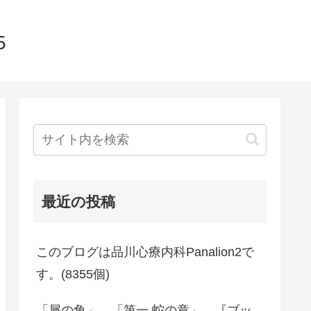
5
最近の投稿
このブログは品川心療内科Panalion2で
す。(8355個)
「犀の角」、「第一 蛇の章」、『ブッ