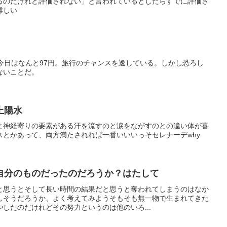
るのだけれど評価されない」と言われているとしたらすでに評価さ
難しい
今日はなんと97円。旅行のチャンスを逸している。しかし恐ろし
ないことだ。
上陽水
と神経寄りの要素がある汗を流すのと涙をながすのとの違い体が喜
スとがあって、両方満たされれば一番いいいっそセレナーデwhy
自分のものだったのだろうか？はたして
と思うとそして長い時間の結果だと思うと奪われてしまうのはなか
しそうだろうか、よく考えてみようそもそも無一物で生まれてきた
したのだけれどその努力というのは他のいろ...