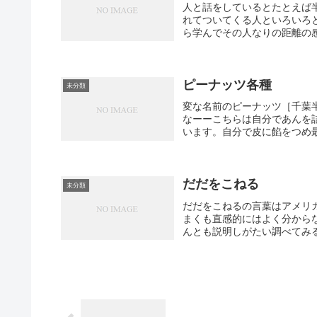
人と話をしているとたとえば
れてついてくる人といろいろ
ら学んでその人なりの距離の感
ピーナッツ各種
未分類
変な名前のピーナッツ［千葉半
なーーこちらは自分であんを詰
います。自分で皮に餡をつめ最
だだをこねる
未分類
だだをこねるの言葉はアメリ
まくも直感的にはよく分から
んとも説明しがたい調べてみるとha