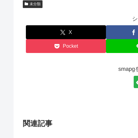
未分類
シ
X
Pocket
smap
関連記事