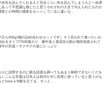
半歩先を読んでくれる人と百歩くらい先を読んでしまう人と一歩遅
とあって不思議な感じだと思うそれぞれの人生で与えられたものか
覚とか時間の感覚をセットしているに違いな...
立ち400g3個の詰め合わせセットです］そう言われて食べたいか
めるタイプ\7505個入り 最中皮と落花生の餡が個別包装されて
中の完成！サクサクの皮にたっぷり...
カ人に説明するのに困る語源を調べてもあまり納得できないくだを
ないこんな言葉は日本人は気付かずに自然に使っていると思うがな
ve a fit腹を立てる、カッと...