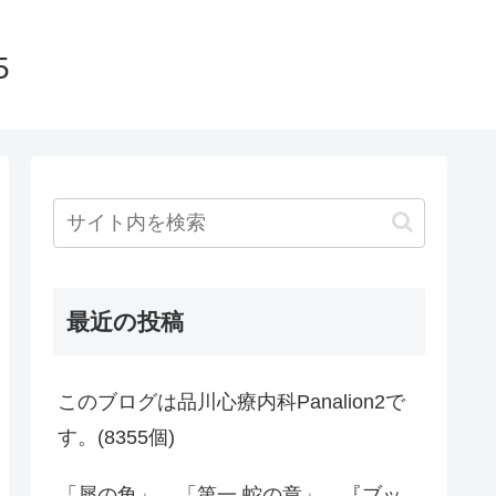
5
最近の投稿
このブログは品川心療内科Panalion2で
す。(8355個)
「犀の角」、「第一 蛇の章」、『ブッ