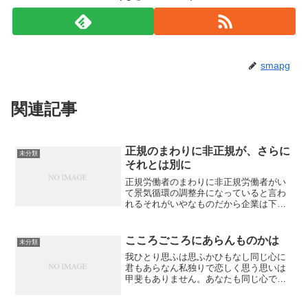
smapg
関連記事
正規のまわりに非正規が、さらに
未分類
それとは別に
正規労働者のまわりに非正規労働者がい
て景気循環の調整弁になっていると言わ
れるそれがいやなものだから企業は下請
けを使って不況になったら会社同士の契
約を切るこれは労使問題にはならないか
ら企業にとってはいいけれど下請けにと
こころごころにあらんものかは
未分類
ってはたまらないもっと別...
我ひとり思ふは思ふかひもなし同じ心に
君もあらなん私独りで恋しく思う思いは
甲斐もありません。あなたも同じ心であ
ってほしい「同じこころ」はしばしば歌
われる。君は君われはわれとも隔てねば