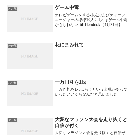
こころごころにあらんものかは（和泉式
部集）私独りで恋しく思う...
ゲーム中毒
未分類
テレビゲームをする小児およびティーン
エージャーのほぼ10人に1人はゲーム中毒
かもしれないBill Hendrick【4月21日】テ
レビゲームをする小児およびティーンエ
ージャーの一部は、賭博者がカードやス
ロットマシンの虜になっているように、
ゲ...
花にまみれて
未分類
一万円札を1㎏
未分類
一万円札を1㎏はらうという表現があって
いったいいくらなんだと思いました
大変なマラソン大会を走り抜くと
未分類
自信が付く
大変なマラソン大会を走り抜くと自信が