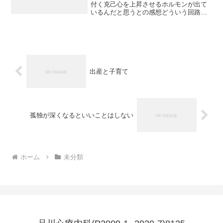
付く克己心を上昇させるホルモンが出て
いるんだと思うとの感想どういう回路で
そんな自信が必要なんだろうやったつも
りとか自分はやれるはずとかで自信を持
ってもいいはずでそれが自己愛性、うぬ
ぼれ屋やったつもりでもい...
出産と子育て
孤独が深くなるといいことはしない
ホーム
未分類