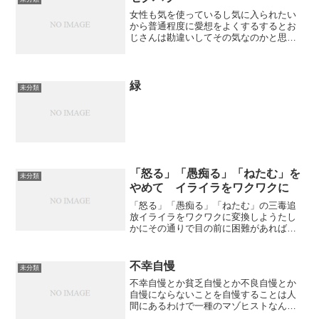
女性も気を使っているし気に入られたい
から普通程度に愛想をよくするするとお
じさんは勘違いしてその気なのかと思っ
てしまうシグナルだと誤解して突き進む
とセクハラだと言われるその気になる
おじさん哀し
緑
未分類
「怒る」「愚痴る」「ねたむ」を
未分類
やめて イライラをワクワクに
「怒る」「愚痴る」「ねたむ」の三毒追
放イライラをワクワクに変換しようたし
かにその通りで目の前に困難があれば人
間はイライラするのだがその困難を「こ
うすれば解決できるかも」とひらめいた
ときにワクワクに変わるワクワクに変え
不幸自慢
未分類
ましょうそれって頭を使え...
不幸自慢とか貧乏自慢とか不良自慢とか
自慢にならないことを自慢することは人
間にあるわけで一種のマゾヒストなんだ
と思うーーそれはそうだが話を聞いてみ