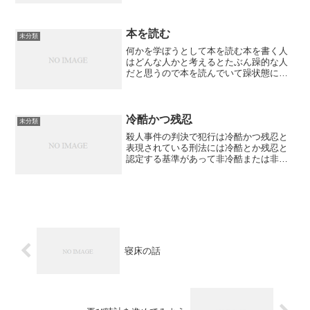
ると不幸しか自慢することがないくらい
徹底的に運が悪い人もあるもので統計的
な偏差から言ってこういう...
本を読む
未分類
何かを学ぼうとして本を読む本を書く人
はどんな人かと考えるとたぶん躁的な人
だと思うので本を読んでいて躁状態に引
っ張られるのだと思うインタビューで僕
は毎朝4時半に起きているから、次々に本
ができちゃうんですよ（笑）。と語って
いて、もちろん4時半に...
冷酷かつ残忍
未分類
殺人事件の判決で犯行は冷酷かつ残忍と
表現されている刑法には冷酷とか残忍と
認定する基準があって非冷酷または非残
忍ならば刑罰の内容が違うというならそ
れもなんだか怪しい理論のような気がす
る
寝床の話