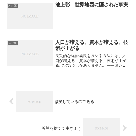
とり２４万円である。小泉政...
池上彰 世界地図に隠された事実
未分類
人口が増える、資本が増える、技
未分類
術が上がる
長期的な経済成長を高める方法には、人
口が増える、資本が増える、技術が上が
る､この3つしかありません。ーーまた一
方、他国は人口が増え資本が増えるとす
れば比較的に日本が縮小してしまう2パー
セント成長でいいとはいうものの5％成長
していないと負け組...
微笑しているのである
希望を捨てて生きよう