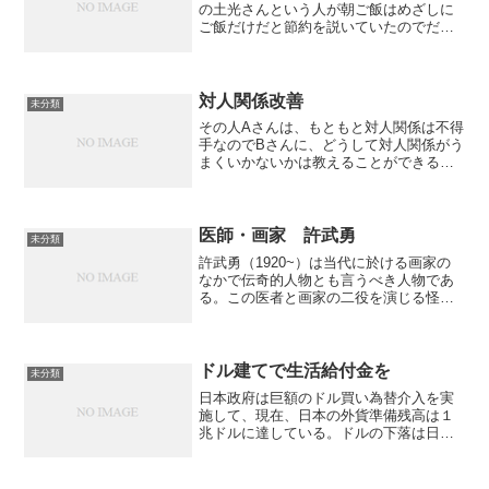
の土光さんという人が朝ご飯はめざしに
ご飯だけだと節約を説いていたのでだい
たい似たようなうるめいわしはどこにあ
るかと探してみたら日本橋高島屋と東京
駅大丸の地下で一匹1000円とか1200円と
かで売っていると...
対人関係改善
未分類
その人Aさんは、もともと対人関係は不得
手なのでBさんに、どうして対人関係がう
まくいかないかは教えることができるし
かしそのこととBさんに、どうすれば対人
関係がうまくいくかを教えることとのあ
いだにはかなりの隔たりがあるーー自動
車の運転でこうした...
医師・画家 許武勇
未分類
許武勇（1920~）は当代に於ける画家の
なかで伝奇的人物とも言うべき人物であ
る。この医者と画家の二役を演じる怪傑
はかって塩月桃甫に師事したが、其の画
風は師匠とはまったく違っている。優れ
た天資に恵まれた彼は学業に於いても他
人より抜きん出ていて...
ドル建てで生活給付金を
未分類
日本政府は巨額のドル買い為替介入を実
施して、現在、日本の外貨準備残高は１
兆ドルに達している。ドルの下落は日本
の外貨準備の時価評価の減少を意味す
る。１ドル＝９５円時点で、すでに外貨
準備の為替差損は２４兆円に達した。ひ