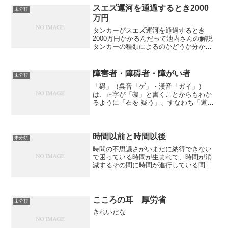
があるお金を出してもいい...
スエズ運河を通過するとき2000
未分類
万円
タンカーがスエズ運河を通過するとき
2000万円かかるんだって池内さんの解説
タンカーの種類によるのかどうか分から
ないがそんな話すっげー
障害者・障碍者・障がい者
未分類
「碍」（呉音「ゲ」・漢音「ガイ」）
は、正字が「礙」と書くことからもわか
るように「石を 疑う」、すなわち「道を
塞ぐ石を前に思案する」状態を意味す
る。従って「障」 がそうであるのと同様
に「バリアフリー」の「バリア」を意味
する文字であり、 その意...
時間以前と時間以後
未分類
時間の不思議さがいまだに納得できない
で困っている時間が生まれて、時間が消
滅するその間に時間が進行している間の
ことは理解できるしかし時間が生まれる
「前」にはどうであったのか、理解の外
にある時間が消滅した「あと」にはどう
なるのか、それも理解の外...
こころの耳 厚労省
未分類
きれいだな