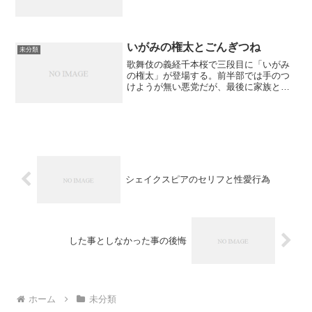
いがみの権太とごんぎつね
未分類
歌舞伎の義経千本桜で三段目に「いがみ
の権太」が登場する。前半部では手のつ
けようが無い悪党だが、最後に家族とも
ども主君のために命を捨てる善人である
事がわかる。「モドリ」とよばれる歌舞
伎の技法であるが、権太の場合は、父親
に刺されたのち本心を吐露...
シェイクスピアのセリフと性愛行為
した事としなかった事の後悔
ホーム
未分類