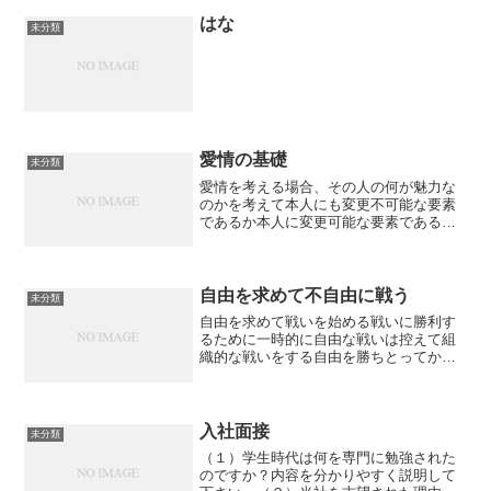
はな
未分類
愛情の基礎
未分類
愛情を考える場合、その人の何が魅力な
のかを考えて本人にも変更不可能な要素
であるか本人に変更可能な要素であるか
を気にしてみればよいと思うたとえば耳
の形指の形脇の下の臭いこうしたものは
変更不可能である相手に他に好きな人が
できたとしてもその要素は...
自由を求めて不自由に戦う
未分類
自由を求めて戦いを始める戦いに勝利す
るために一時的に自由な戦いは控えて組
織的な戦いをする自由を勝ちとってから
も組織は残り自由なのはナポレオンだけ
けだ暴力に反対する戦いを始める当然だ
が暴力によって勝利するそして暴力によ
る支配が残ってしまうたと...
入社面接
未分類
（１）学生時代は何を専門に勉強された
のですか？内容を分かりやすく説明して