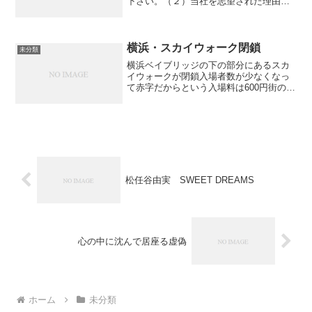
下さい。（２）当社を志望された理由は
何ですか？ 他社と比較して当社のこと
をどう思いますか。（３）もし当社に入
社されたら、どんなことがしたいです
か？
横浜・スカイウォーク閉鎖
未分類
横浜ベイブリッジの下の部分にあるスカ
イウォークが閉鎖入場者数が少なくなっ
て赤字だからという入場料は600円街の活
力低下を感じる報道だこんな感じでさび
れていく
松任谷由実 SWEET DREAMS
心の中に沈んで居座る虚偽
ホーム
未分類