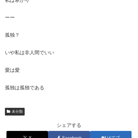
私は寒がり
ーー
孤独？
いや私は非人間でいい
愛は愛
孤独は孤独である
未分類
シェアする
X
Facebook
はてブ