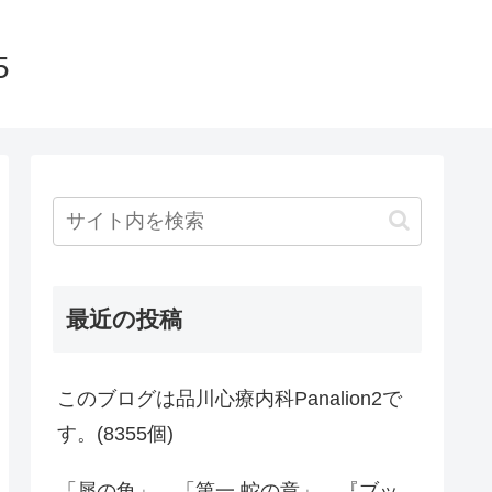
5
最近の投稿
このブログは品川心療内科Panalion2で
す。(8355個)
「犀の角」、「第一 蛇の章」、『ブッ