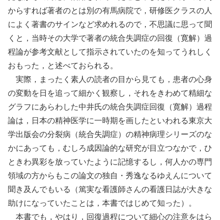
からすれば著者のとは別の有馬病院で，研修医クラスの人
によく著書のサインなど求めれるので，不思議に思って聞
くと，当時その大学で著者の統合失調症の回復（寛解）過
程論が参考文献として指示されていたのを知ってうれしく
おもった，と述べておられる。
実際，まったく素人の読者の目から見ても，患者の心身
の変動を日を追って細かく観察し，それをきわめて精細な
グラフにあらわした中井氏の統合失調症回復（寛解）過程
論は，日本の精神医学に一時期を画したといわれる東京大
学出版会の分裂病（統合失調症）の精神病理シリーズのな
かにあっても，むしろ成因論的な研究が目立つなかで，ひ
ときわ異彩を放っていたように記憶するし，何人かの専門
領域の方からもこの論文の独自・秀逸なるゆえんについて
聞き及んでもいる（篤実な看護師さんの看護日誌が大きな
助けになっていたことは，本書ではじめて知った）。
本書でも，やはり，回復過程について細心の注意をはら