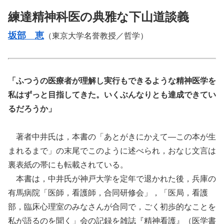
練達精神科医の典雅な下山道談義
坂部 恵
（東京大学名誉教授／哲学）
「ふつうの医療者が理解し実行もできるような精神医学を
私はずっと目指してきた。いくぶんなりとも達成できてい
るだろうか」
著者中井氏は，本書の「あとがきにかえて―この本が生
まれるまで」の末尾でこのように述べられ，おなじ文言は
裏表紙の帯にも転載されている。
本書は，中井氏が神戸大学を定年で退かれた後，兵庫の
有馬病院「医師，看護師，合同研修会」，「医局，看護
部，臨床心理室のみなさんが合同で，ごく初歩的なことを
私が語るのを聞く」会の記録を雑誌『精神看護』（医学書