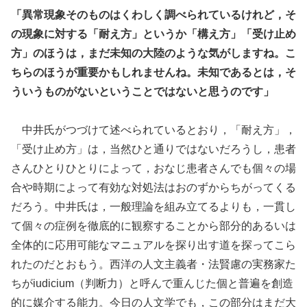
「異常現象そのものはくわしく調べられているけれど，そ
の現象に対する「耐え方」というか「構え方」「受け止め
方」のほうは，まだ未知の大陸のような気がしますね。こ
ちらのほうが重要かもしれませんね。未知であるとは，そ
ういうものがないということではないと思うのです」
中井氏がつづけて述べられているとおり，「耐え方」，
「受け止め方」は，当然ひと通りではないだろうし，患者
さんひとりひとりによって，おなじ患者さんでも個々の場
合や時期によって有効な対処法はおのずからちがってくる
だろう。中井氏は，一般理論を組み立てるよりも，一貫し
て個々の症例を徹底的に観察することから部分的あるいは
全体的に応用可能なマニュアルを探り出す道を探ってこら
れたのだとおもう。西洋の人文主義者・法賢慮の実務家た
ちがiudicium（判断力）と呼んで重んじた個と普遍を創造
的に媒介する能力。今日の人文学でも，この部分はまだ大