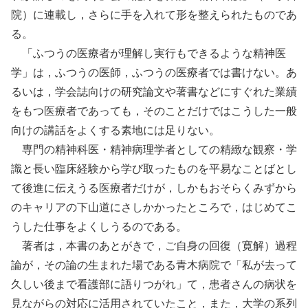
院）に連載し，さらに手を入れて形を整えられたものであ
る。
「ふつうの医療者が理解し実行もできるような精神医
学」は，ふつうの医師，ふつうの医療者では書けない。あ
るいは，学会誌向けの研究論文や著書などにすぐれた業績
をもつ医療者であっても，そのことだけではこうした一般
向けの講話をよくする素地には足りない。
専門の精神科医・精神病理学者としての精緻な観察・学
識と長い臨床経験から学び取ったものを平易なことばとし
て後進に伝えうる医療者だけが，しかもおそらくみずから
のキャリアの下山道にさしかかったところで，はじめてこ
うした仕事をよくしうるのである。
著者は，本書のあとがきで，ご自身の回復（寛解）過程
論が，その論の生まれた場である青木病院で「私が去って
久しい後まで看護部に語りつがれ」て，患者さんの病状を
見ながらの対応に活用されていたこと，また，大学の系列