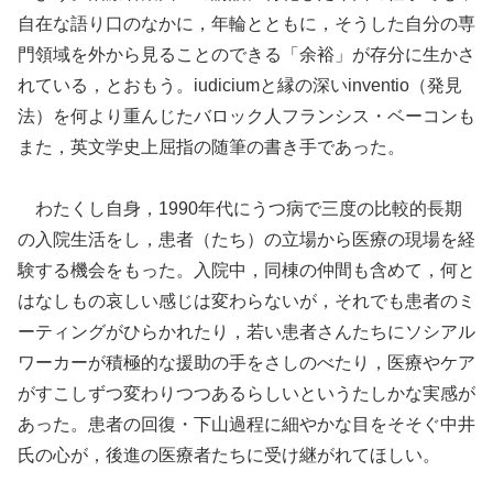
自在な語り口のなかに，年輪とともに，そうした自分の専
門領域を外から見ることのできる「余裕」が存分に生かさ
れている，とおもう。iudiciumと縁の深いinventio（発見
法）を何より重んじたバロック人フランシス・ベーコンも
また，英文学史上屈指の随筆の書き手であった。
わたくし自身，1990年代にうつ病で三度の比較的長期
の入院生活をし，患者（たち）の立場から医療の現場を経
験する機会をもった。入院中，同棟の仲間も含めて，何と
はなしもの哀しい感じは変わらないが，それでも患者のミ
ーティングがひらかれたり，若い患者さんたちにソシアル
ワーカーが積極的な援助の手をさしのべたり，医療やケア
がすこしずつ変わりつつあるらしいというたしかな実感が
あった。患者の回復・下山過程に細やかな目をそそぐ中井
氏の心が，後進の医療者たちに受け継がれてほしい。