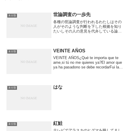
世論調査の一歩先
未分類
各種の世論調査が行われるわたしはその
人がそのような判断を下した根拠を知り
たいしその人の意見を代弁している論説
を知りたいだから世論調査に先立ち代表
的な立場の各種論説を読んでもらいその
中で最も影響を受けた論文とか最も自分
の意見に近い論文とかを同...
VEINTE AÑOS
未分類
VEINTE AÑOS¿Qué te importa que te
ame,si tú no me quieres ya?El amor que
ya ha pasadono se debe recordarFui la
ilusión d...
はな
未分類
紅鮭
未分類
テレビでアラスカのヒグマを映してまし