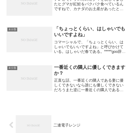
たヒグマが紅鮭をパクパク食べているん
ですねで、カナダのお土産があったと思
いだして鮭を食べました紅鮭は本当に紅
滝のようなところがあってそこを登ろう
とするが登りきれずに落ちてくるとそこ
にヒマグが待っていて食べ...
「ちょっとくらい、はしゃいでも
未分類
いいですよね」
コマーシャルで、「ちょっとくらい、は
しゃいでもいいですよね」と呼びかけて
いる。はしゃいだ春である。*****goo辞書
を引いたら、はしゃ・ぐ 0 2 【▽燥ぐ】
（動ガ五［四］）(1)陽気になってさわ
ぐ。「子供のように―・ぐ」(2)いい気
一番近くの隣人に優しくできます
未分類
に...
か？
正直な話、一番近くの隣人である妻に優
しくできないなら誰にも優しくできない
だろうまた逆に一番近くの隣人である妻
に優しくすることが一番難しいのも実際
である心のハードルが一番高い一番近く
の隣人である妻にさえ優しくできるなら
あなたは本当に優しい人だ...
二連電子レンジ