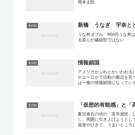
岡本太郎
新橋 うなぎ 宇奈とと
未分類
うな丼ダブル 900円うな丼
る柔らか繊細型ではない
情報鎖国
未分類
アメリカかぶれとかいわれる
かユーロかで活動の拠点を見
は一種の情報鎖国になっている
「仮想的有能感」と「
未分類
夏目漱石の頃の「高等遊民」
し、周囲に引き上げようとし
資産やひきで、うまいところに