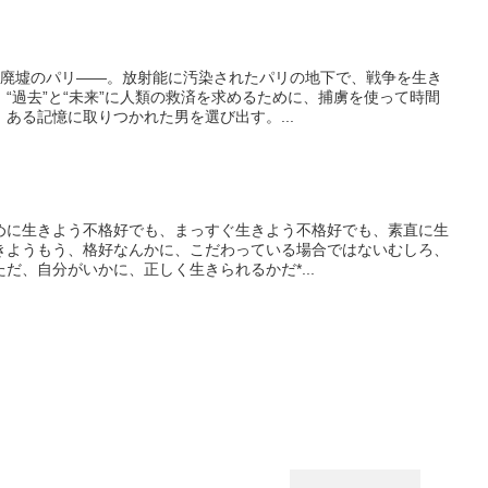
の廃墟のパリ――。放射能に汚染されたパリの地下で、戦争を生き
“過去”と“未来”に人類の救済を求めるために、捕虜を使って時間
ある記憶に取りつかれた男を選び出す。...
めに生きよう不格好でも、まっすぐ生きよう不格好でも、素直に生
きようもう、格好なんかに、こだわっている場合ではないむしろ、
だ、自分がいかに、正しく生きられるかだ*...