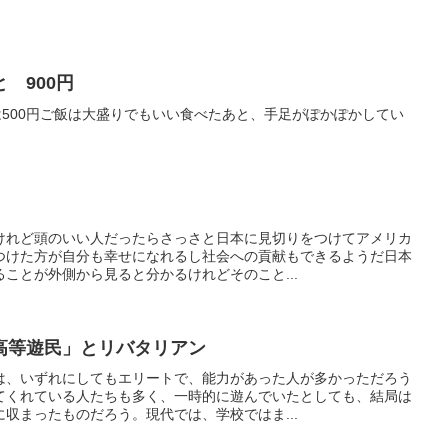
 900円
は500円ご飯は大盛りでもいい食べたあと、手足がぽかぽかしてい
けれど頭のいい人だったらさっさと日本に見切りをつけてアメリカ
つけた方が自分も幸せになれるし社会への貢献もできるようだ日本
ことが外側から見ると分かるけれどそのこと...
高等遊民」とリバタリアン
は、いずれにしてもエリートで、能力があった人が多かっただろう
てくれている人たちも多く、一時的に遊んでいたとしても、結局は
収まったものだろう。現代では、学校ではま...