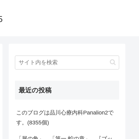
5
最近の投稿
このブログは品川心療内科Panalion2で
す。(8355個)
「犀の角」、「第一 蛇の章」、『ブッ