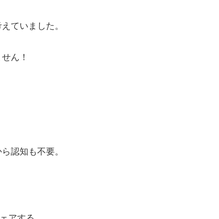
考えていました。
ません！
から認知も不要。
ェアする