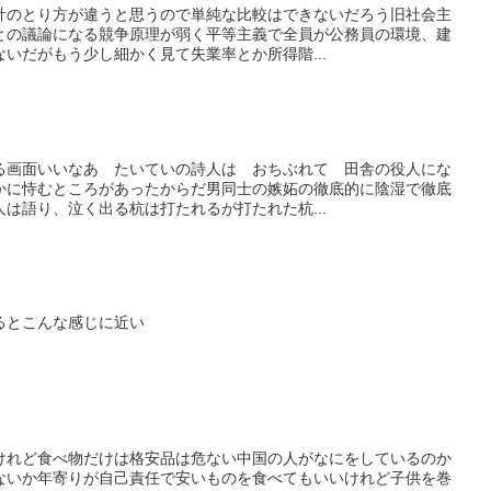
計のとり方が違うと思うので単純な比較はできないだろう旧社会主
との議論になる競争原理が弱く平等主義で全員が公務員の環境、建
いだがもう少し細かく見て失業率とか所得階...
る画面いいなあ たいていの詩人は おちぶれて 田舎の役人にな
かに恃むところがあったからだ男同士の嫉妬の徹底的に陰湿で徹底
は語り、泣く出る杭は打たれるが打たれた杭...
るとこんな感じに近い
けれど食べ物だけは格安品は危ない中国の人がなにをしているのか
ないか年寄りが自己責任で安いものを食べてもいいけれど子供を巻