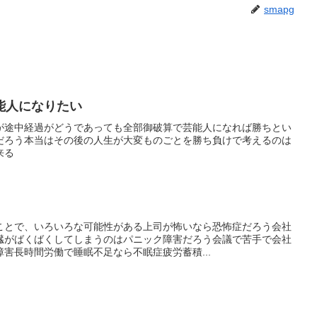
smapg
能人になりたい
が途中経過がどうであっても全部御破算で芸能人になれば勝ちとい
だろう本当はその後の人生が大変ものごとを勝ち負けで考えるのは
来る
ことで、いろいろな可能性がある上司が怖いなら恐怖症だろう会社
臓がばくばくしてしまうのはパニック障害だろう会議で苦手で会社
害長時間労働で睡眠不足なら不眠症疲労蓄積...