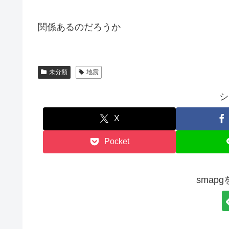
関係あるのだろうか
未分類
地震
シ
X
Pocket
smap