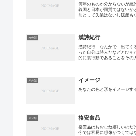
何年のものか分からないが統
義国と日本が同質ではないか
前として失業はないし破産もな
漢詩紀行
未分類
漢詩紀行 なんかで 出てく
った自分は詩人だなどとひそ
的に裏行動であることをその人
イメージ
未分類
あなたの色と形をイメージす
格安食品
未分類
格安品はおおむね嬉しいのだ
今では容易に想像がつくでは