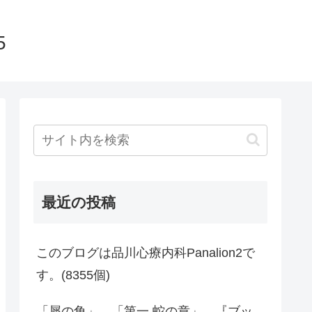
5
最近の投稿
このブログは品川心療内科Panalion2で
す。(8355個)
「犀の角」、「第一 蛇の章」、『ブッ