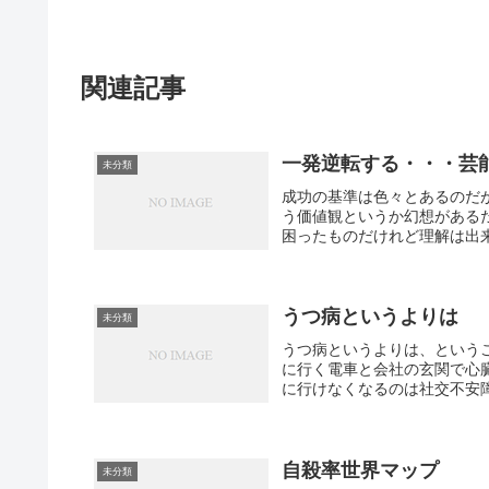
関連記事
一発逆転する・・・芸
未分類
成功の基準は色々とあるのだ
う価値観というか幻想がある
困ったものだけれど理解は出
うつ病というよりは
未分類
うつ病というよりは、という
に行く電車と会社の玄関で心
に行けなくなるのは社交不安障
自殺率世界マップ
未分類